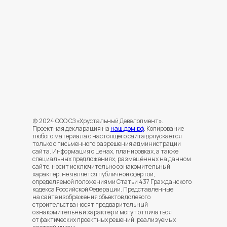
(c) 2024 ООО СЗ «Хрустальный Девелопмент».
Проектная декларация на
наш.дом.рф
. Копирование
любого материала с настоящего сайта допускается
только с письменного разрешения администрации
сайта. Информация о ценах, планировках, а также
специальных предложениях, размещённых на данном
сайте, носит исключительно ознакомительный
характер, не является публичной офертой,
определяемой положениями Статьи 437 Гражданского
кодекса Российской Федерации. Представленные
на сайте изображения объектов долевого
строительства носят предварительный
ознакомительный характер и могут отличаться
от фактических проектных решений, реализуемых