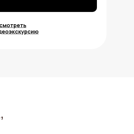
2:59
смотреть
деоэкскурсию
,