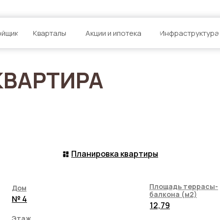
ойщик
Кварталы
Акции и ипотека
Инфраструктура
КВАРТИРА
Планировка квартиры
Площадь террасы-
Дом
балкона (м2)
№ 4
12,79
Этаж