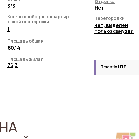
Отделка
3/3
Нет
Кол-во свободных квартир
Перегородки
такой планировки
нет, выделен
1
только санузел
Площадь общая
80,14
Площадь жилая
76,3
Trade-In LITE
НА