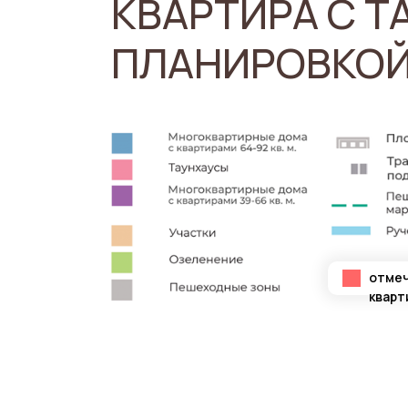
КВАРТИРА С Т
ПЛАНИРОВКОЙ
отме
кварт