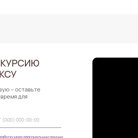
СКУРСИЮ
КСУ
вую – оставьте
 время для
7
бработку моих персональных данных