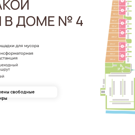
АКОЙ
 В ДОМЕ № 4
чены свободные
иры