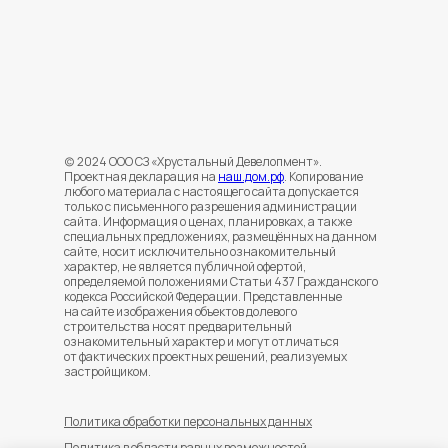
(c) 2024 ООО СЗ «Хрустальный Девелопмент».
Проектная декларация на
наш.дом.рф
. Копирование
любого материала с настоящего сайта допускается
только с письменного разрешения администрации
сайта. Информация о ценах, планировках, а также
специальных предложениях, размещённых на данном
сайте, носит исключительно ознакомительный
характер, не является публичной офертой,
определяемой положениями Статьи 437 Гражданского
кодекса Российской Федерации. Представленные
на сайте изображения объектов долевого
строительства носят предварительный
ознакомительный характер и могут отличаться
от фактических проектных решений, реализуемых
застройщиком.
Политика обработки персональных данных
Политика в области равных возможностей