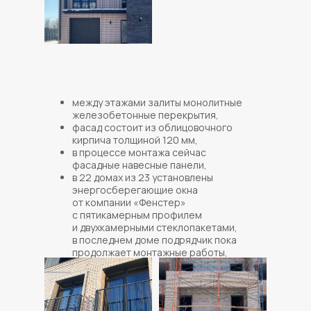
между этажами залиты монолитные
железобетонные перекрытия,
фасад состоит из облицовочного
кирпича толщиной 120 мм,
в процессе монтажа сейчас
фасадные навесные панели,
в 22 домах из 23 установлены
энергосберегающие окна
от компании «Фенстер»
с пятикамерным профилем
и двухкамерными стеклопакетами,
в последнем доме подрядчик пока
продолжает монтажные работы,